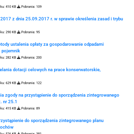
iku:
410 KB
Pobrania:
109
017 z dnia 25.09.2017 r. w sprawie określenia zasad i trybu
iku:
290 KB
Pobrania:
95
tody ustalenia opłaty za gospodarowanie odpadami
a pojemnik
iku:
282 KB
Pobrania:
200
lania dotacji celowych na prace konserwatorskie,
iku:
629 KB
Pobrania:
122
ia zgody na przystąpienie do sporządzenia zintegrowanego
. nr 25.1
iku:
415 KB
Pobrania:
89
rzystąpienie do sporządzenia zintegrowanego planu
adochów
iku:
526 KB
Pobrania:
381