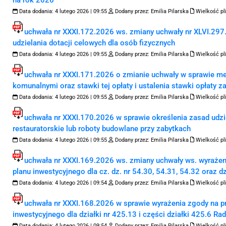
na rok 2026
Data dodania:
4 lutego 2026 | 09:55
Dodany przez:
Emilia Pilarska
Wielkość pl
uchwała nr XXXI.172.2026 ws. zmiany uchwały nr XLVI.297.2
udzielania dotacji celowych dla osób fizycznych
Data dodania:
4 lutego 2026 | 09:55
Dodany przez:
Emilia Pilarska
Wielkość pl
uchwała nr XXXI.171.2026 o zmianie uchwały w sprawie me
komunalnymi oraz stawki tej opłaty i ustalenia stawki opłaty z
Data dodania:
4 lutego 2026 | 09:55
Dodany przez:
Emilia Pilarska
Wielkość pl
uchwała nr XXXI.170.2026 w sprawie określenia zasad udzie
restauratorskie lub roboty budowlane przy zabytkach
Data dodania:
4 lutego 2026 | 09:55
Dodany przez:
Emilia Pilarska
Wielkość pl
uchwała nr XXXI.169.2026 ws. zmiany uchwały ws. wyrażen
planu inwestycyjnego dla cz. dz. nr 54.30, 54.31, 54.32 oraz dz
Data dodania:
4 lutego 2026 | 09:54
Dodany przez:
Emilia Pilarska
Wielkość pl
uchwała nr XXXI.168.2026 w sprawie wyrażenia zgody na p
inwestycyjnego dla działki nr 425.13 i części działki 425.6 R
Data dodania:
4 lutego 2026 | 09:54
Dodany przez:
Emilia Pilarska
Wielkość pl