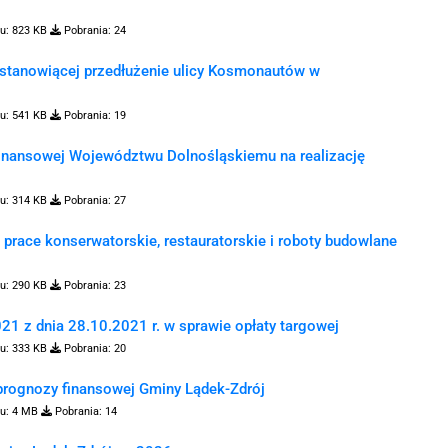
u:
823 KB
Pobrania:
24
 stanowiącej przedłużenie ulicy Kosmonautów w
u:
541 KB
Pobrania:
19
finansowej Województwu Dolnośląskiemu na realizację
u:
314 KB
Pobrania:
27
 prace konserwatorskie, restauratorskie i roboty budowlane
u:
290 KB
Pobrania:
23
1 z dnia 28.10.2021 r. w sprawie opłaty targowej
u:
333 KB
Pobrania:
20
 prognozy finansowej Gminy Lądek-Zdrój
u:
4 MB
Pobrania:
14