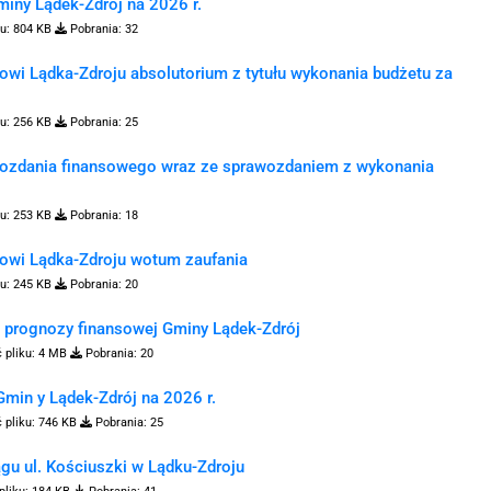
iny Lądek-Zdrój na 2026 r.
u:
804 KB
Pobrania:
32
owi Lądka-Zdroju absolutorium z tytułu wykonania budżetu za
u:
256 KB
Pobrania:
25
wozdania finansowego wraz ze sprawozdaniem z wykonania
u:
253 KB
Pobrania:
18
zowi Lądka-Zdroju wotum zaufania
u:
245 KB
Pobrania:
20
j prognozy finansowej Gminy Lądek-Zdrój
 pliku:
4 MB
Pobrania:
20
min y Lądek-Zdrój na 2026 r.
 pliku:
746 KB
Pobrania:
25
gu ul. Kościuszki w Lądku-Zdroju