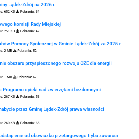
ny Lądek-Zdrój na 2026 r.
ku:
652 KB
Pobrania:
84
wego komisji Rady Miejskiej
ku:
251 KB
Pobrania:
47
obów Pomocy Społecznej w Gminie Lądek-Zdrój za 2025 r.
ku:
2 MB
Pobrania:
52
ie obszaru przyspieszonego rozwoju OZE dla energii
ku:
1 MB
Pobrania:
67
ia Programu opieki nad zwierzętami bezdomnymi
ku:
267 KB
Pobrania:
58
nabycie przez Gminę Lądek-Zdrój prawa własności
ku:
260 KB
Pobrania:
65
odstapienie od obowiazku przetargowego trybu zawarcia