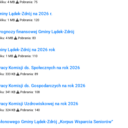
liku:
4 MB
Pobrania:
75
iny Lądek-Zdrój na 2026 r.
liku:
1 MB
Pobrania:
120
prognozy finansowej Gminy Lądek-Zdrój
iku:
4 MB
Pobrania:
83
iny Lądek-Zdrój na 2026 rok
iku:
1 MB
Pobrania:
110
racy Komisji ds. Społecznych na rok 2026
iku:
333 KB
Pobrania:
89
racy Komisji ds. Gospodarczych na rok 2026
iku:
341 KB
Pobrania:
108
pracy Komisji Uzdrowiskowej na rok 2026
iku:
324 KB
Pobrania:
140
osłonowego Gminy Lądek-Zdrój „Korpus Wsparcia Seniorów”