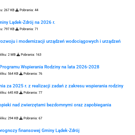
ku:
267 KB
Pobrania:
44
iny Lądek-Zdrój na 2026 r.
ku:
797 KB
Pobrania:
71
 rozwoju i modernizacji urządzeń wodociągowych i urządzeń
liku:
2 MB
Pobrania:
163
 Programu Wspierania Rodziny na lata 2026-2028
liku:
564 KB
Pobrania:
76
a za 2025 r. z realizacji zadań z zakresu wspierania rodziny
liku:
645 KB
Pobrania:
77
 opieki nad zwierzętami bezdomnymi oraz zapobiegania
liku:
294 KB
Pobrania:
67
 prognozy finansowej Gminy Lądek-Zdrój