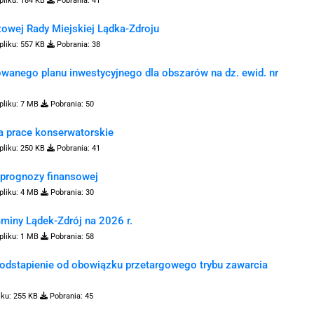
pliku:
184 KB
Pobrania:
41
owej Rady Miejskiej Lądka-Zdroju
pliku:
557 KB
Pobrania:
38
wanego planu inwestycyjnego dla obszarów na dz. ewid. nr
pliku:
7 MB
Pobrania:
50
na prace konserwatorskie
pliku:
250 KB
Pobrania:
41
 prognozy finansowej
pliku:
4 MB
Pobrania:
30
miny Lądek-Zdrój na 2026 r.
pliku:
1 MB
Pobrania:
58
odstapienie od obowiązku przetargowego trybu zawarcia
iku:
255 KB
Pobrania:
45