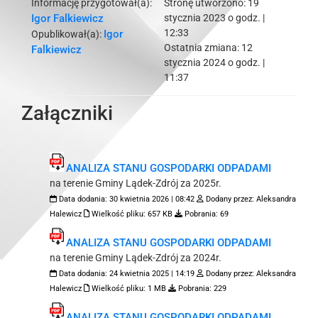
Informację przygotował(a):
Stronę utworzono:
19
Igor Falkiewicz
stycznia 2023 o godz. |
12:33
Igor
Opublikował(a):
Ostatnia zmiana:
12
Falkiewicz
stycznia 2024 o godz. |
11:37
Załączniki
ANALIZA STANU GOSPODARKI ODPADAMI
na terenie Gminy Lądek-Zdrój za 2025r.
Data dodania:
30 kwietnia 2026 | 08:42
Dodany przez:
Aleksandra
Halewicz
Wielkość pliku:
657 KB
Pobrania:
69
ANALIZA STANU GOSPODARKI ODPADAMI
na terenie Gminy Lądek-Zdrój za 2024r.
Data dodania:
24 kwietnia 2025 | 14:19
Dodany przez:
Aleksandra
Halewicz
Wielkość pliku:
1 MB
Pobrania:
229
ANALIZA STANU GOSPODARKI ODPADAMI