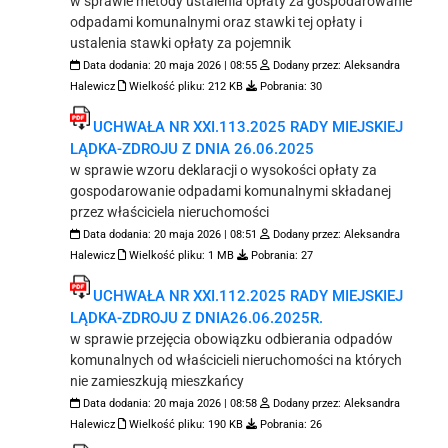
w sprawie metody ustalenia opłaty za gospodarowanie
odpadami komunalnymi oraz stawki tej opłaty i
ustalenia stawki opłaty za pojemnik
Data dodania:
20 maja 2026 | 08:55
Dodany przez:
Aleksandra
Halewicz
Wielkość pliku:
212 KB
Pobrania:
30
UCHWAŁA NR XXI.113.2025 RADY MIEJSKIEJ
LĄDKA-ZDROJU Z DNIA 26.06.2025
w sprawie wzoru deklaracji o wysokości opłaty za
gospodarowanie odpadami komunalnymi składanej
przez właściciela nieruchomości
Data dodania:
20 maja 2026 | 08:51
Dodany przez:
Aleksandra
Halewicz
Wielkość pliku:
1 MB
Pobrania:
27
UCHWAŁA NR XXI.112.2025 RADY MIEJSKIEJ
LĄDKA-ZDROJU Z DNIA26.06.2025R.
w sprawie przejęcia obowiązku odbierania odpadów
komunalnych od właścicieli nieruchomości na których
nie zamieszkują mieszkańcy
Data dodania:
20 maja 2026 | 08:58
Dodany przez:
Aleksandra
Halewicz
Wielkość pliku:
190 KB
Pobrania:
26