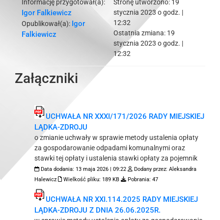
Informację przygotował(a):
Stronę utworzono:
19
Igor Falkiewicz
stycznia 2023 o godz. |
12:32
Igor
Opublikował(a):
Ostatnia zmiana:
19
Falkiewicz
stycznia 2023 o godz. |
12:32
Załączniki
UCHWAŁA NR XXXI/171/2026 RADY MIEJSKIEJ
LĄDKA-ZDROJU
o zmianie uchwały w sprawie metody ustalenia opłaty
za gospodarowanie odpadami komunalnymi oraz
stawki tej opłaty i ustalenia stawki opłaty za pojemnik
Data dodania:
13 maja 2026 | 09:22
Dodany przez:
Aleksandra
Halewicz
Wielkość pliku:
189 KB
Pobrania:
47
UCHWAŁA NR XXI.114.2025 RADY MIEJSKIEJ
LĄDKA-ZDROJU Z DNIA 26.06.2025R.