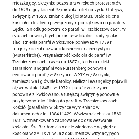
mieszkający. Skrzynka pozostała w rekach protestantów
do 1623 r. gdy kościół Rzymskokatolicki odzyskał tutejszą
świątynię w 1623, zmianie uległ jej status. Stała się ona
kościołem filialnym przyłączonym początkowo do parafii w
Lądku, a niedługo potem- do parafii w Trzebieszowicach. W
czasach nowożytnych pozostał w lokalnej tradycji jakiś
ślad istnienia parafii w Skrzynce, ponieważ w 1789 r.
tutejszy kościół nazwano kościołem macierzystym
(Mutterkirche). Przynależność kościoła do parafii w
Trzebieszowicach trwała do 1857 r., kiedy to dzięki
staraniom landgrafini von Fürstenberg ponownie
erygowano parafię w Skrzynce. W XIX w./ Skrzynkę
zamieszkiwali głównie katolicy. Nieliczni ewangelicy pojawili
się we wsi ok. 1845 r. w 1972 r. parafię w skrzynce
ponownie zlikwidowano, a tutejszą świątynię ponownie
przyłączono jako filialną do parafii w Trzebieszowicach.
Kościół [parafialny w Skrzynce wymieniano w
dokumentach z lat 1384 i 1429. W wizytacjach z lat 1560 i
1631 wzmiankowano zachowane do dziś wezwanie
kościoła- Św. Bartłomieja nic nie wiadomo o wyglądzie
kościoła w XVI i XVII w., a z dokumentów wizytacyjnych