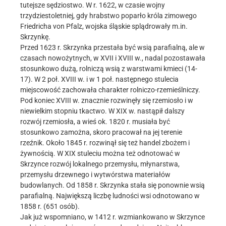
tutejsze sędziostwo. W r. 1622, w czasie wojny
trzydziestoletniej, gdy hrabstwo poparło króla zimowego
Friedricha von Pfalz, wojska śląskie splądrowały m.in.
Skrzynkę.
Przed 1623 r. Skrzynka przestała być wsią parafialną, ale w
czasach nowożytnych, w XVII i XVIII w., nadal pozostawała
stosunkowo dużą, rolniczą wsią z warstwami kmieci (14-
17). W 2 poł. XVIII w. i w 1 poł. następnego stulecia
miejscowość zachowała charakter rolniczo-rzemieślniczy.
Pod koniec XVIII w. znacznie rozwinęły się rzemiosło i w
niewielkim stopniu tkactwo. W XIX w. nastąpił dalszy
rozwój rzemiosła, a wieś ok. 1820 r. musiała być
stosunkowo zamożna, skoro pracował na jej terenie
rzeźnik. Około 1845 r. rozwinął się też handel zbożem i
żywnością. W XIX stuleciu można też odnotować w
Skrzynce rozwój lokalnego przemysłu, młynarstwa,
przemysłu drzewnego i wytwórstwa materiałów
budowlanych. Od 1858 r. Skrzynka stała się ponownie wsią
parafialną. Największą liczbę ludności wsi odnotowano w
1858 r. (651 osób).
Jak już wspomniano, w 1412 r. wzmiankowano w Skrzynce