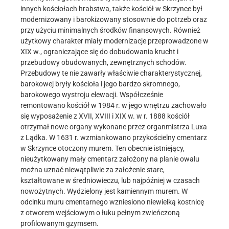
innych kościołach hrabstwa, także kościół w Skrzynce był
modernizowany i barokizowany stosownie do potrzeb oraz
przy użyciu minimalnych środków finansowych. Również
użytkowy charakter miały modernizacje przeprowadzone w
XIX w., ograniczające się do dobudowania krucht i
przebudowy obudowanych, zewnętrznych schodów.
Przebudowy te nie zawarły właściwie charakterystycznej,
barokowej bryły kościoła i jego bardzo skromnego,
barokowego wystroju elewacji. Współcześnie
remontowano kościół w 1984 r. w jego wnętrzu zachowało
się wyposażenie z XVII, XVIII i XIX w. w r. 1888 kościół
otrzymał nowe organy wykonane przez organmistrza Luxa
z Lądka. W 1631 r. wzmiankowano przykościelny cmentarz
w Skrzynce otoczony murem. Ten obecnie istniejący,
nieużytkowany mały cmentarz założony na planie owalu
można uznać niewątpliwie za założenie stare,
kształtowane w średniowieczu, lub najpóźniej w czasach
nowożytnych. Wydzielony jest kamiennym murem. W
odcinku muru cmentarnego wzniesiono niewielką kostnicę
z otworem wejściowym o łuku pełnym zwieńczoną
profilowanym gzymsem.