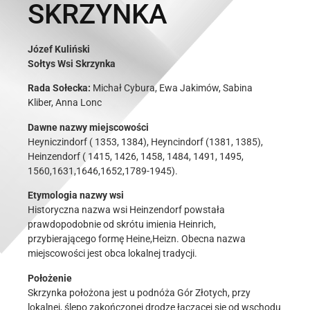
SKRZYNKA
Józef Kuliński
Sołtys Wsi Skrzynka
Rada Sołecka:
Michał Cybura, Ewa Jakimów, Sabina
Kliber, Anna Lonc
Dawne nazwy miejscowości
Heyniczindorf ( 1353, 1384), Heyncindorf (1381, 1385),
Heinzendorf ( 1415, 1426, 1458, 1484, 1491, 1495,
1560,1631,1646,1652,1789-1945).
Etymologia nazwy wsi
Historyczna nazwa wsi Heinzendorf powstała
prawdopodobnie od skrótu imienia Heinrich,
przybierającego formę Heine,Heizn. Obecna nazwa
miejscowości jest obca lokalnej tradycji.
Położenie
Skrzynka położona jest u podnóża Gór Złotych, przy
lokalnej, ślepo zakończonej drodze łączącej się od wschodu