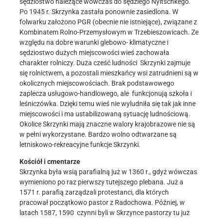
sędziostwo należące wówczas do sędziego Nyitschkego.
Po 1945 r. Skrzynka zastała ponownie zasiedlona. W
folwarku założono PGR (obecnie nie istniejące), związane z
Kombinatem Rolno-Przemysłowym w Trzebieszowicach. Ze
względu na dobre warunki glebowo- klimatyczne i
sędziostwo dużych miejscowości wieś zachowała
charakter rolniczy. Duża cześć ludności Skrzynki zajmuje
się rolnictwem, a pozostali mieszkańcy wsi zatrudnieni są w
okolicznych miejscowościach. Brak podstawowego
zaplecza usługowo-handlowego, ale funkcjonują szkoła i
leśniczówka. Dzięki temu wieś nie wyludniła się tak jak inne
miejscowości i ma ustabilizowaną sytuację ludnościową.
Okolice Skrzynki mają znaczne walory krajobrazowe nie są
w pełni wykorzystane. Bardzo wolno odtwarzane są
letniskowo-rekreacyjne funkcje Skrzynki.
Kościół i cmentarze
Skrzynka była wsią parafialną już w 1360 r., gdyż wówczas
wymieniono po raz pierwszy tutejszego plebana. Już a
1571 r. parafią zarządzali protestanci, dla których
pracował początkowo pastor z Radochowa. Później, w
latach 1587, 1590 czynni byli w Skrzynce pastorzy tu już