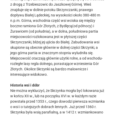
z drogą z Trzebieszowic do Jaszkowej Górnej. Wieś
znajduje się w dolinie potoku Skrzynczanki, prawego
dopływu Białej Lądeckiej, na wysokości około 380-480 m
n.p.m. Górna, wschodnia część wsi wciska się między
boczne ramiona Gór Złotych, z Bydlęcą(od północy) i
Żurawicem (od południa), a w dolna, południowa partia
miejscowości rozlokowana jest w płytszej części
Skrzynczanki, bliżej jej ujścia do Białej. Zabudowania wsi
skupione są obecnie głównie w dolnej części Skrzynki, a
jego górna partia w znacznym stopniu wyludniła się.
Miejscowość otaczają głównie użytki rolne, a od wschodu-
rozległe lasy regla dolnego, porastające wzniesienia Gór
Złotych. Okolice Skrzynki są bardzo malownicze i
interesujące widokowo.
Historia wsi i dóbr
Nie można wykluczyć, że Skrzynka mogła być lokowana już
w końcu XII w., lub na początku XVI w. w każdym razie
powstała przed 1353 r., czego dowodzi pierwsza wzmianka
o wsi i o tutejszych dobrach lennych. Już przed 1360 r.
Skrzynka była wsią parafialną, a w 1412 r. wzmiankowano