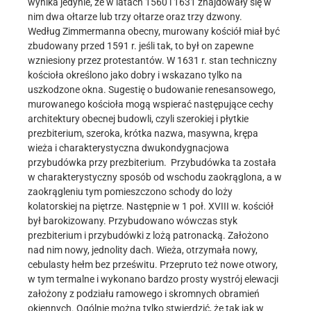
wynika jedynie, że w latach 1560 i 1631 znajdowały się w
nim dwa ołtarze lub trzy ołtarze oraz trzy dzwony.
Według Zimmermanna obecny, murowany kościół miał być
zbudowany przed 1591 r. jeśli tak, to był on zapewne
wzniesiony przez protestantów. W 1631 r. stan techniczny
kościoła określono jako dobry i wskazano tylko na
uszkodzone okna. Sugestię o budowanie renesansowego,
murowanego kościoła mogą wspierać następujące cechy
architektury obecnej budowli, czyli szerokiej i płytkie
prezbiterium, szeroka, krótka nazwa, masywna, krępa
wieża i charakterystyczna dwukondygnacjowa
przybudówka przy prezbiterium. Przybudówka ta została
w charakterystyczny sposób od wschodu zaokrąglona, a w
zaokrągleniu tym pomieszczono schody do loży
kolatorskiej na piętrze. Następnie w 1 poł. XVIII w. kościół
był barokizowany. Przybudowano wówczas styk
prezbiterium i przybudówki z lożą patronacką. Założono
nad nim nowy, jednolity dach. Wieża, otrzymała nowy,
cebulasty hełm bez prześwitu. Przepruto też nowe otwory,
w tym termalne i wykonano bardzo prosty wystrój elewacji
założony z podziału ramowego i skromnych obramień
okiennych. Ogólnie można tylko stwierdzić, że tak jak w