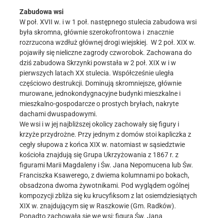
Zabudowa wsi
W poł. XVII w. i w 1 poł. następnego stulecia zabudowa wsi
była skromna, głównie szerokofrontowa i znacznie
rozrzucona wzdłuż głównej drogi wiejskiej. W 2 poł. XIX w.
pojawiły się nieliczne zagrody czworobok. Zachowana do
dziś zabudowa Skrzynki powstała w 2 poł. XIX w i w
pierwszych latach XX stulecia. Współcześnie uległa
częściowo destrukcji. Dominują skromniejsze, głównie
murowane, jednokondygnacyjne budynki mieszkalne i
mieszkalno-gospodarcze o prostych bryłach, nakryte
dachami dwuspadowymi.
We wsi i w jej najbliższej okolicy zachowały się figury i
krzyże przydrożne. Przy jednym z domów stoi kapliczka z
cegły słupowa z końca XIX w. natomiast w sąsiedztwie
kościoła znajdują się Grupa Ukrzyżowania z 1867 r. z
figurami Marii Magdaleny i Św. Jana Nepomucena lub Św.
Franciszka Ksawerego, z dwiema kolumnami po bokach,
obsadzona dwoma żywotnikami. Pod wyglądem ogólnej
kompozycji zbliża się ku krucyfiksom z lat osiemdziesiątych
XIX w. znajdującym się w Raszkowie (Gm. Radków).
Ponadto zachowała się we wsi: figura Św. Jana