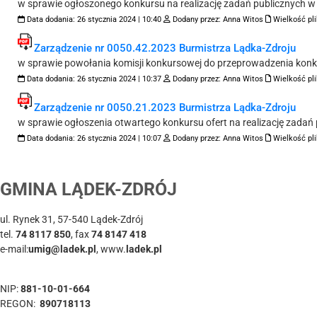
w sprawie ogłoszonego konkursu na realizację zadań publicznych w 
Data dodania:
26 stycznia 2024 | 10:40
Dodany przez:
Anna Witos
Wielkość pli
Zarządzenie nr 0050.42.2023 Burmistrza Lądka-Zdroju
w sprawie powołania komisji konkursowej do przeprowadzenia konku
Data dodania:
26 stycznia 2024 | 10:37
Dodany przez:
Anna Witos
Wielkość pli
Zarządzenie nr 0050.21.2023 Burmistrza Lądka-Zdroju
w sprawie ogłoszenia otwartego konkursu ofert na realizację zadań
Data dodania:
26 stycznia 2024 | 10:07
Dodany przez:
Anna Witos
Wielkość pli
GMINA LĄDEK-ZDRÓJ
ul. Rynek 31, 57-540 Lądek-Zdrój
tel.
74 8117 850
, fax
74 8147 418
e-mail:
umig@ladek.pl
, www.
ladek.pl
NIP:
881-10-01-664
REGON:
890718113