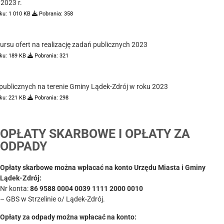
2023 r.
ku:
1 010 KB
Pobrania:
358
rsu ofert na realizację zadań publicznych 2023
ku:
189 KB
Pobrania:
321
 publicznych na terenie Gminy Lądek-Zdrój w roku 2023
ku:
221 KB
Pobrania:
298
OPŁATY SKARBOWE I OPŁATY ZA
ODPADY
Opłaty skarbowe można wpłacać na konto Urzędu Miasta i Gminy
Lądek-Zdrój:
Nr konta:
86 9588 0004 0039 1111 2000 0010
– GBS w Strzelinie o/ Lądek-Zdrój.
Opłaty za odpady można wpłacać na konto: