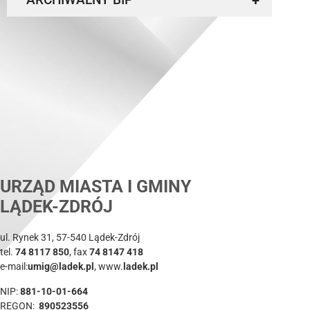
+
URZĄD MIASTA I GMINY
LĄDEK-ZDRÓJ
ul. Rynek 31, 57-540 Lądek-Zdrój
tel.
74 8117 850
, fax
74 8147 418
e-mail:
umig@ladek.pl
, www.
ladek.pl
NIP:
881-10-01-664
REGON:
890523556