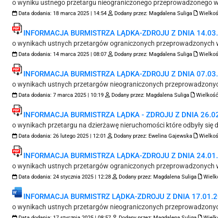
o wyniku ustnego przetargu nieograniczonego przeprowadzonego w 
Data dodania:
18 marca 2025 | 14:54
Dodany przez:
Magdalena Suliga
Wielkoś
INFORMACJA BURMISTRZA LĄDKA-ZDROJU Z DNIA 14.03.2
o wynikach ustnych przetargów ograniczonych przeprowadzonych w
Data dodania:
14 marca 2025 | 08:07
Dodany przez:
Magdalena Suliga
Wielkoś
INFORMACJA BURMISTRZA LĄDKA-ZDROJU Z DNIA 07.03.2
o wynikach ustnych przetargów nieograniczonych przeprowadzonyc
Data dodania:
7 marca 2025 | 10:19
Dodany przez:
Magdalena Suliga
Wielkość
INFORMACJA BURMISTRZA LĄDKA - ZDROJU Z DNIA 26.02.
o wynikach przetargu na dzierżawę nieruchomości które odbyły się d
Data dodania:
26 lutego 2025 | 12:01
Dodany przez:
Ewelina Gajewska
Wielkoś
INFORMACJA BURMISTRZA LĄDKA-ZDROJU Z DNIA 24.01.2
o wynikach ustnych przetargów ograniczonych przeprowadzonych w
Data dodania:
24 stycznia 2025 | 12:28
Dodany przez:
Magdalena Suliga
Wielk
INFORMACJA BURMISTRZ LĄDKA-ZDROJU Z DNIA 17.01.20
o wynikach ustnych przetargów nieograniczonych przeprowadzonyc
Data dodania:
17 stycznia 2025 | 08:57
Dodany przez:
Magdalena Suliga
Wielk