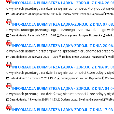
INFORMACJA BURMISTRZA LĄDKA - ZDROJU Z DNIA 28.08.
o wynikach przetargu na dzierżawę nieruchomości, który odbył się d
Data dodania:
28 sierpnia 2025 | 10:56
Dodany przez:
Ewelina Gajewska
Wielk
INFORMACJA BURMISTRZA LĄDKA-ZDROJU Z DNIA 07.08.2
o wyniku ustnego przetargu ograniczonego przeprowadzonego w dni
Data dodania:
7 sierpnia 2025 | 10:02
Dodany przez:
Justyna Pożarycka
Wielko
INFORMACJA BURMISTRZA LĄDKA-ZDROJU Z DNIA 20.06.2
o wynikach ustnych przetargów na sprzedaż nieruchomości przepro
Data dodania:
20 czerwca 2025 | 10:05
Dodany przez:
Justyna Pożarycka
Wielk
INFORMACJA BURMISTRZA LĄDKA - ZDROJU Z DNIA 05.06.
o wynikach przetargu na dzierżawę nieruchomości które odbyły się d
Data dodania:
5 czerwca 2025 | 13:51
Dodany przez:
Ewelina Gajewska
Wielko
INFORMACJA BURMISTRZA LĄDKA - ZDROJU Z DNIA 04.04.
o wynikach przetargu na dzierżawę nieruchomości które odbyły się d
Data dodania:
4 kwietnia 2025 | 11:23
Dodany przez:
Ewelina Gajewska
Wielko
INFORMACJA BURMISTRZA LĄDKA-ZDROJU Z DNIA 17.03.2