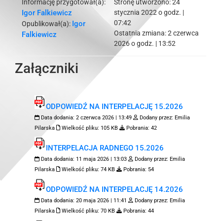
Informację przygotował(a):
Stronę utworzono:
24
Igor Falkiewicz
stycznia 2022 o godz. |
07:42
Igor
Opublikował(a):
Ostatnia zmiana:
2 czerwca
Falkiewicz
2026 o godz. | 13:52
Załączniki
ODPOWIEDŹ NA INTERPELACJĘ 15.2026
Data dodania:
2 czerwca 2026 | 13:49
Dodany przez:
Emilia
Pilarska
Wielkość pliku:
105 KB
Pobrania:
42
INTERPELACJA RADNEGO 15.2026
Data dodania:
11 maja 2026 | 13:03
Dodany przez:
Emilia
Pilarska
Wielkość pliku:
74 KB
Pobrania:
54
ODPOWIEDŹ NA INTERPELACJĘ 14.2026
Data dodania:
20 maja 2026 | 11:41
Dodany przez:
Emilia
Pilarska
Wielkość pliku:
70 KB
Pobrania:
44