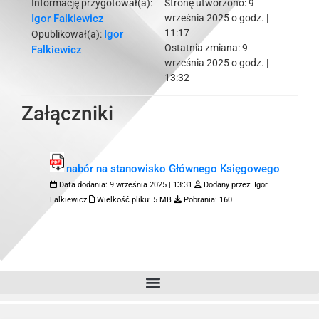
Informację przygotował(a):
Stronę utworzono:
9
Igor Falkiewicz
września 2025 o godz. |
11:17
Igor
Opublikował(a):
Ostatnia zmiana:
9
Falkiewicz
września 2025 o godz. |
13:32
Załączniki
nabór na stanowisko Głównego Księgowego
Data dodania:
9 września 2025 | 13:31
Dodany przez:
Igor
Falkiewicz
Wielkość pliku:
5 MB
Pobrania:
160