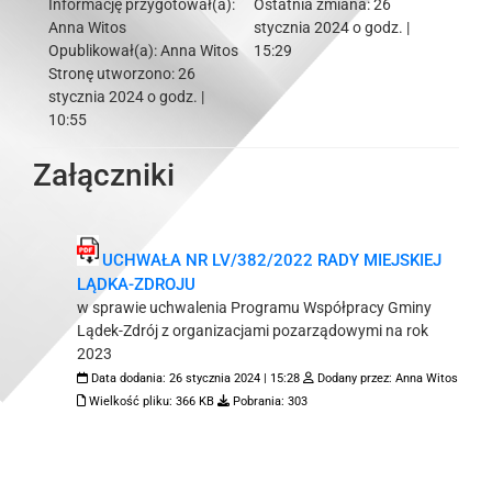
Informację przygotował(a):
Ostatnia zmiana:
26
Anna Witos
stycznia 2024 o godz. |
Opublikował(a):
Anna Witos
15:29
Stronę utworzono:
26
stycznia 2024 o godz. |
10:55
Załączniki
UCHWAŁA NR LV/382/2022 RADY MIEJSKIEJ
LĄDKA-ZDROJU
w sprawie uchwalenia Programu Współpracy Gminy
Lądek-Zdrój z organizacjami pozarządowymi na rok
2023
Data dodania:
26 stycznia 2024 | 15:28
Dodany przez:
Anna Witos
Wielkość pliku:
366 KB
Pobrania:
303