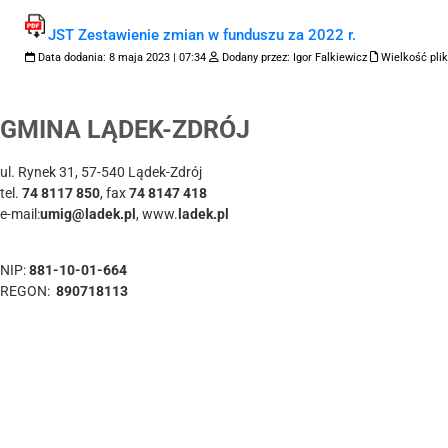
JST Zestawienie zmian w funduszu za 2022 r.
Data dodania:
8 maja 2023 | 07:34
Dodany przez:
Igor Falkiewicz
Wielkość plik
GMINA LĄDEK-ZDRÓJ
ul. Rynek 31, 57-540 Lądek-Zdrój
tel.
74 8117 850
, fax
74 8147 418
e-mail:
umig@ladek.pl
, www.
ladek.pl
NIP:
881-10-01-664
REGON:
890718113