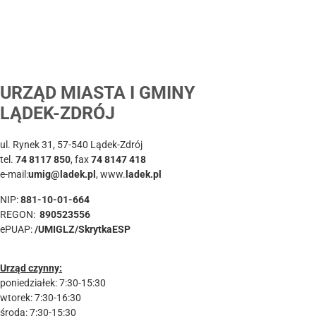
URZĄD MIASTA I GMINY
LĄDEK-ZDRÓJ
ul. Rynek 31, 57-540 Lądek-Zdrój
tel.
74 8117 850
, fax
74 8147 418
e-mail:
umig@ladek.pl
, www.
ladek.pl
NIP:
881-10-01-664
REGON:
890523556
ePUAP:
/UMIGLZ/SkrytkaESP
Urząd czynny:
poniedziałek: 7:30-15:30
wtorek: 7:30-16:30
środa: 7:30-15:30