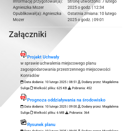
Informację przygotował(a):
Stronę utworzono:
7 lutego
Agnieszka Mozer
2025 o godz. | 12:34
Opublikował(a):
Agnieszka
Ostatnia zmiana:
10 lutego
Mozer
2025 o godz. | 09:01
Załączniki
Projekt Uchwały
w sprawie uchwalenia miejscowego planu
zagospodarowania przestrzennego miejscowości
Konradów
Data dodania:
10 lutego 2025 | 08:51
Dodany przez:
Magdalena
Suliga
Wielkość pliku:
625 KB
Pobrania:
452
Prognoza oddziaływania na środowisko
Data dodania:
10 lutego 2025 | 09:00
Dodany przez:
Magdalena
Suliga
Wielkość pliku:
6 MB
Pobrania:
364
Rysunek planu