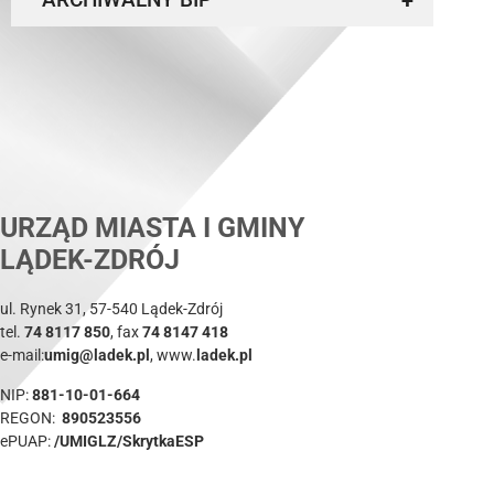
+
URZĄD MIASTA I GMINY
LĄDEK-ZDRÓJ
ul. Rynek 31, 57-540 Lądek-Zdrój
tel.
74 8117 850
, fax
74 8147 418
e-mail:
umig@ladek.pl
, www.
ladek.pl
NIP:
881-10-01-664
REGON:
890523556
ePUAP:
/UMIGLZ/SkrytkaESP