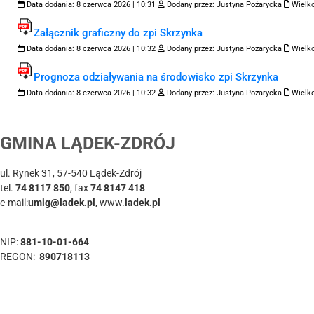
Data dodania:
8 czerwca 2026 | 10:31
Dodany przez:
Justyna Pożarycka
Wielko
Załącznik graficzny do zpi Skrzynka
Data dodania:
8 czerwca 2026 | 10:32
Dodany przez:
Justyna Pożarycka
Wielko
Prognoza odziaływania na środowisko zpi Skrzynka
Data dodania:
8 czerwca 2026 | 10:32
Dodany przez:
Justyna Pożarycka
Wielko
GMINA LĄDEK-ZDRÓJ
ul. Rynek 31, 57-540 Lądek-Zdrój
tel.
74 8117 850
, fax
74 8147 418
e-mail:
umig@ladek.pl
, www.
ladek.pl
NIP:
881-10-01-664
REGON:
890718113