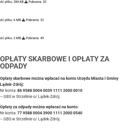
ść pliku:
284 KB
Pobrania:
32
ść pliku:
6 MB
Pobrania:
32
ść pliku:
2 MB
Pobrania:
49
OPŁATY SKARBOWE I OPŁATY ZA
ODPADY
Opłaty skarbowe można wpłacać na konto Urzędu Miasta i Gminy
Lądek-Zdrój:
Nr konta:
86 9588 0004 0039 1111 2000 0010
– GBS w Strzelinie o/ Lądek-Zdrój.
Opłaty za odpady można wpłacać na konto:
Nr konta:
77 9588 0004 3900 1111 2000 0540
– GBS w Strzelinie o/ Lądek-Zdrój.